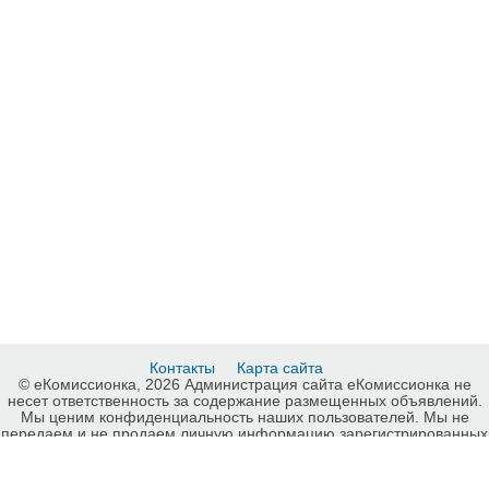
Контакты
Карта сайта
© еКомиссионка, 2026 Администрация сайта еКомиссионка не
несет ответственность за содержание размещенных объявлений.
Мы ценим конфиденциальность наших пользователей. Мы не
передаем и не продаем личную информацию зарегистрированных
пользователей еКомиссионка третьм лицам. Мы не отвечаем за
правила конфиденциальности сайтов на которые ссылается
еКомиссионка. На некоторых страницах нашего сайта