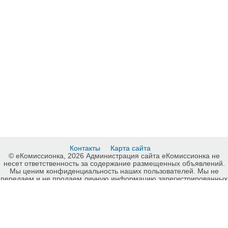
Контакты
Карта сайта
© еКомиссионка, 2026 Администрация сайта еКомиссионка не
несет ответственность за содержание размещенных объявлений.
Мы ценим конфиденциальность наших пользователей. Мы не
передаем и не продаем личную информацию зарегистрированных
пользователей еКомиссионка третьм лицам. Мы не отвечаем за
правила конфиденциальности сайтов на которые ссылается
еКомиссионка. На некоторых страницах нашего сайта
представлена реклама Google Adsense Advertising Network. Чтобы
узнать подробней о правилах конфиденциальности Google
нажмите тут
.