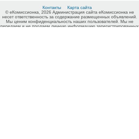
Контакты
Карта сайта
© еКомиссионка, 2026 Администрация сайта еКомиссионка не
несет ответственность за содержание размещенных объявлений.
Мы ценим конфиденциальность наших пользователей. Мы не
передаем и не продаем личную информацию зарегистрированных
пользователей еКомиссионка третьм лицам. Мы не отвечаем за
правила конфиденциальности сайтов на которые ссылается
еКомиссионка. На некоторых страницах нашего сайта
представлена реклама Google Adsense Advertising Network. Чтобы
узнать подробней о правилах конфиденциальности Google
нажмите тут
.
Детали объявления Продам: неодимовые магниты - Купить:
неодимовые магниты , Винница - Продажа: Продам прочее
Винница - 93146.
-ukrainian