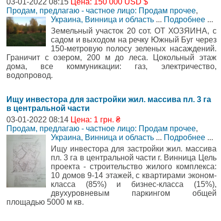
03-01-2022 08:15
Цена: 150 000 USD $
Продам, предлагаю - частное лицо: Продам прочее
,
Украина, Винница и область
...
Подробнее
...
Земельный участок 20 сот. ОТ ХОЗЯИНА, с
садом и выходом на речку Южный Буг через
150-метровую полосу зеленых насаждений.
Граничит с озером, 200 м до леса. Цокольный этаж
дома, все коммуникации: газ, электричество,
водопровод.
Ищу инвестора для застройки жил. массива пл. 3 га
в центральной части
03-01-2022 08:14
Цена: 1 грн. ₴
Продам, предлагаю - частное лицо: Продам прочее
,
Украина, Винница и область
...
Подробнее
...
Ищу инвестора для застройки жил. массива
пл. 3 га в центральной части г. Винница Цель
проекта - строительство жилого комплекса:
10 домов 9-14 этажей, с квартирами эконом-
класса (85%) и бизнес-класса (15%),
двухуровневым паркингом общей
площадью 5000 м кв.