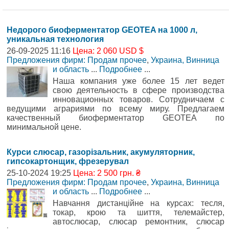
Недорого биоферментатор GEOTEA на 1000 л,
уникальная технология
26-09-2025 11:16
Цена: 2 060 USD $
Предложения фирм: Продам прочее
,
Украина, Винница
и область
...
Подробнее
...
Наша компания уже более 15 лет ведет
свою деятельность в сфере производства
инновационных товаров. Сотрудничаем с
ведущими аграриями по всему миру. Предлагаем
качественный биоферментатор GEOTEA по
минимальной цене.
Курси слюсар, газорізальник, акумуляторник,
гипсокартонщик, фрезерувал
25-10-2024 19:25
Цена: 2 500 грн. ₴
Предложения фирм: Продам прочее
,
Украина, Винница
и область
...
Подробнее
...
Навчання дистанційне на курсах: тесля,
токар, крою та шиття, телемайстер,
автослюсар, слюсар ремонтник, слюсар