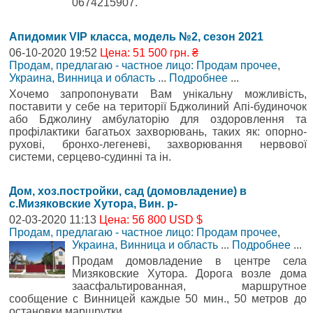
0674215907.
Апидомик VIP класса, модель №2, сезон 2021
06-10-2020 19:52
Цена: 51 500 грн. ₴
Продам, предлагаю - частное лицо: Продам прочее
,
Украина, Винница и область
...
Подробнее
...
Хочемо запропонувати Вам унікальну можливість,
поставити у себе на території Бджолиний Апі-будиночок
або Бджолину амбулаторію для оздоровлення та
профілактики багатьох захворювань, таких як: опорно-
рухові, бронхо-легеневі, захворювання нервової
системи, серцево-судинні та ін.
Дом, хоз.постройки, сад (домовладение) в
с.Мизяковские Хутора, Вин. р-
02-03-2020 11:13
Цена: 56 800 USD $
Продам, предлагаю - частное лицо: Продам прочее
,
Украина, Винница и область
...
Подробнее
...
Продам домовладение в центре села
Мизяковские Хутора. Дорога возле дома
заасфальтированная, маршрутное
сообщение с Винницей каждые 50 мин., 50 метров до
остановки маршрутки.