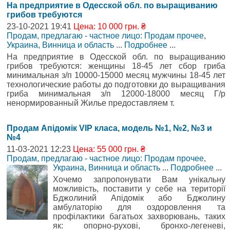
На предприятие в Одесской обл. по выращиванию
грибов требуются
23-10-2021 19:41
Цена: 10 000 грн. ₴
Продам, предлагаю - частное лицо: Продам прочее
,
Украина, Винница и область
...
Подробнее
...
На предприятие в Одесской обл. по выращиванию
грибов требуются: женщины 18-45 лет сбор гриба
минимальная з/п 10000-15000 месяц мужчины 18-45 лет
технологические работы до подготовки до выращивания
гриба минимальная з/п 12000-18000 месяц Г/р
ненормированный Жилье предоставляем т.
Продам Апідомік VIP класа, модель №1, №2, №3 и
№4
11-03-2021 12:23
Цена: 55 000 грн. ₴
Продам, предлагаю - частное лицо: Продам прочее
,
Украина, Винница и область
...
Подробнее
...
Хочемо запропонувати Вам унікальну
можливість, поставити у себе на території
Бджолиний Апідомік або Бджолину
амбулаторію для оздоровлення та
профілактики багатьох захворювань, таких
як: опорно-рухові, бронхо-легеневі,