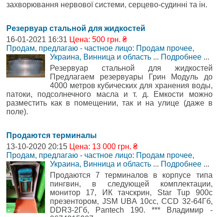
захворювання нервової системи, серцево-судинні та ін.
Резервуар стальной для жидкостей
16-01-2021 16:31
Цена: 500 грн. ₴
Продам, предлагаю - частное лицо: Продам прочее
,
Украина, Винница и область
...
Подробнее
...
Резервуар стальной для жидкостей
Предлагаем резервуары Грин Модуль до
4000 метров кубических для хранения воды,
патоки, подсолнечного масла и т. д. Емкости можно
разместить как в помещении, так и на улице (даже в
поле).
Продаются терминалы
13-10-2020 20:15
Цена: 13 000 грн. ₴
Продам, предлагаю - частное лицо: Продам прочее
,
Украина, Винница и область
...
Подробнее
...
Продаются 7 терминалов в корпусе типа
пингвин, в следующей комплектации,
монитор 17, ИК тачскрин, Star Tup 900с
презентором, JSM UBA 10cc, CCD 32-64Гб,
DDR3-2Гб, Pantech 190. *** Владимир -