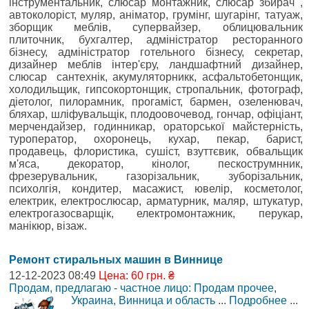
інструментальник, слюсар монтажник, слюсар збирач ,
автоколоріст, муляр, аніматор, грумінг, шугарінг, татуаж,
зборщик меблів, супервайзер, облицювальник
плиточник, бухгалтер, адміністратор ресторанного
бізнесу, адміністратор готельного бізнесу, секретар,
дизайнер меблів інтер'єру, ландшафтний дизайнер,
слюсар сантехнік, акумуляторникк, асфальтобетонщик,
холодильщик, гипсокортонщик, стропальник, фотограф,
діетолог, пилорамник, прогаміст, бармен, озеленювач,
бляхар, шліфувальщік, плодоовочевод, гончар, офіціант,
мерчендайзер, годинникар, ораторської майстерність,
туроператор, охоронець, кухар, пекар, барист,
продавець, флористика, сушіст, взуттєвик, обвальщик
м'яса, декоратор, кінолог, пескострумнник,
фрезерувальник, газорізальник, зуборізальник,
психолгія, кондитер, масажист, ювелір, косметолог,
електрик, електрослюсар, арматурник, маляр, штукатур,
електрогазосварщік, електромонтажник, перукар,
манікюр, візаж.
Ремонт стиральных машин в Виннице
12-12-2023 08:49
Цена: 60 грн. ₴
Продам, предлагаю - частное лицо: Продам прочее
,
Украина, Винница и область
...
Подробнее
...