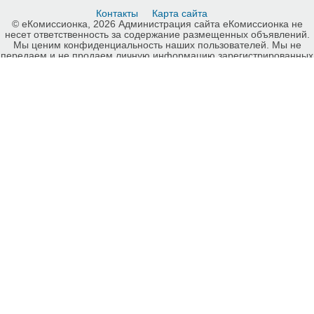
Контакты
Карта сайта
© еКомиссионка, 2026 Администрация сайта еКомиссионка не
несет ответственность за содержание размещенных объявлений.
Мы ценим конфиденциальность наших пользователей. Мы не
передаем и не продаем личную информацию зарегистрированных
пользователей еКомиссионка третьм лицам. Мы не отвечаем за
правила конфиденциальности сайтов на которые ссылается
еКомиссионка. На некоторых страницах нашего сайта
представлена реклама Google Adsense Advertising Network. Чтобы
узнать подробней о правилах конфиденциальности Google
нажмите тут
.
Детали объявления Продам: Демисезонные ботинки - Купить:
Демисезонные ботинки, Винница - Продажа: Женская обувь
Винница - 701358.
-ukrainian