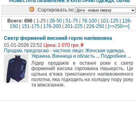
РАЗМЕСТИТЬ ОБЪЯВЛЕНИЕ В КАТЕГОРИЮ ОДЕЖДА, ОБУВЬ
Сортировать по
Всего: 696
| 1-25 |
26-50
|
51-75
|
76-100
|
101-125
|
126-
150
|
151-175
|
176-200
|
201-225
|
226-250
|
[>>250>>]
Светр формений високий горло напіввовна
01-01-2026 22:52
Цена: 1 070 грн. ₴
Продам, предлагаю - частное лицо: Женская одежда
,
Украина, Винница и область
...
Подробнее
...
Лідер продажів в останні роки є светр
формений висока горловина півшерсть. Це
щільна в'язка трикотажного напіввовняного
полотна, яка підходить на холодну пору року
та міжсезоння.