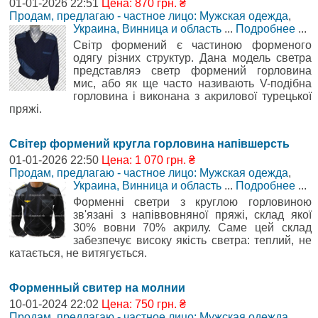
01-01-2026 22:51
Цена: 870 грн. ₴
Продам, предлагаю - частное лицо: Мужская одежда
,
Украина, Винница и область
...
Подробнее
...
Світр формений є частиною форменого
одягу різних структур. Дана модель светра
представляэ светр формений горловина
мис, або як ще часто називають V-подібна
горловина і виконана з акрилової турецької
пряжі.
Світер формений кругла горловина напівшерсть
01-01-2026 22:50
Цена: 1 070 грн. ₴
Продам, предлагаю - частное лицо: Мужская одежда
,
Украина, Винница и область
...
Подробнее
...
Форменні светри з круглою горловиною
зв'язані з напіввовняної пряжі, склад якої
30% вовни 70% акрилу. Саме цей склад
забезпечує високу якість светра: теплий, не
катається, не витягується.
Форменный свитер на молнии
10-01-2024 22:02
Цена: 750 грн. ₴
Продам, предлагаю - частное лицо: Мужская одежда
,