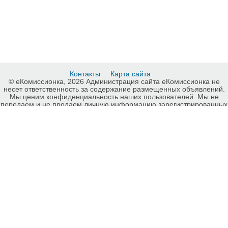
Контакты
Карта сайта
© еКомиссионка, 2026 Администрация сайта еКомиссионка не
несет ответственность за содержание размещенных объявлений.
Мы ценим конфиденциальность наших пользователей. Мы не
передаем и не продаем личную информацию зарегистрированных
пользователей еКомиссионка третьм лицам. Мы не отвечаем за
правила конфиденциальности сайтов на которые ссылается
еКомиссионка. На некоторых страницах нашего сайта
представлена реклама Google Adsense Advertising Network. Чтобы
узнать подробней о правилах конфиденциальности Google
нажмите тут
.
Интернет-комиссионка Одежда, обувь Винница. Бесплатные
объявления Одежда, обувь Винница. Продажа Одежда, обувь
Винница, купить Одежда, обувь Винница, куплю б/у, продам б/у
Винница, бесплатные объявления Винница, еКомиссионка .
-ukrainian