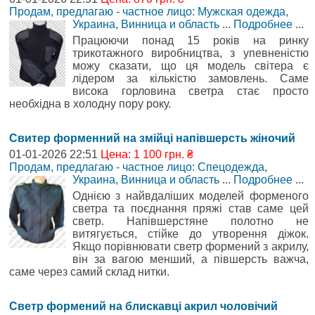
Продам, предлагаю - частное лицо: Мужская одежда
,
Украина, Винница и область
...
Подробнее
...
Працюючи понад 15 років на ринку
трикотажного виробництва, з упевненістю
можу сказати, що ця модель світера є
лідером за кількістю замовлень. Саме
висока горловина светра стає просто
необхідна в холодну пору року.
Свитер форменний на змійці напівшерсть жіночий
01-01-2026 22:51
Цена: 1 100 грн. ₴
Продам, предлагаю - частное лицо: Спецодежда
,
Украина, Винница и область
...
Подробнее
...
Однією з найвдаліших моделей форменого
светра та поєднання пряжі став саме цей
светр. Напівшерстяне полотно не
витягується, стійке до утворення діжок.
Якщо порівнювати светр формений з акрилу,
він за вагою менший, а півшерсть важча,
саме через самий склад нитки.
Светр формений на блискавці акрил чоловічий