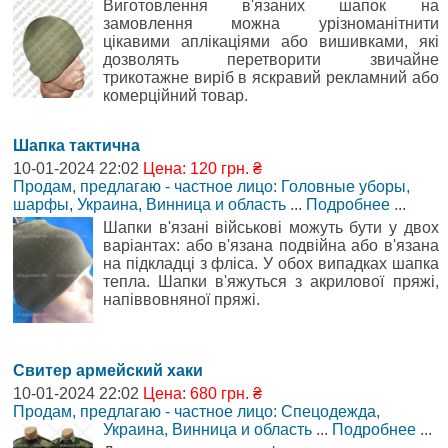
Виготовлення в'язаних шапок на
замовлення можна урізноманітнити
цікавими аплікаціями або вишивками, які
дозволять перетворити звичайне
трикотажне виріб в яскравий рекламний або
комерційний товар.
Шапка тактична
10-01-2024 22:02
Цена: 120 грн. ₴
Продам, предлагаю - частное лицо: Головные уборы,
шарфы
,
Украина, Винница и область
...
Подробнее
...
Шапки в'язані військові можуть бути у двох
варіантах: або в'язана подвійна або в'язана
на підкладці з фліса. У обох випадках шапка
тепла. Шапки в'яжуться з акрилової пряжі,
напіввовняної пряжі.
Свитер армейский хаки
10-01-2024 22:02
Цена: 680 грн. ₴
Продам, предлагаю - частное лицо: Спецодежда
,
Украина, Винница и область
...
Подробнее
...