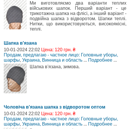
Ми виготовляємо два варіанти теплих
військових шапок. Перший варіант - це
трикотажна шапка на флісі, а інший варіант -
подвійна шапка з відворотом. Шапки теплі.
Нитки, що використовуються, високоякісні,
теплі.
Шапка в'язана
10-01-2024 22:02
Цена: 120 грн. ₴
Продам, предлагаю - частное лицо: Головные уборы,
шарфы
,
Украина, Винница и область
...
Подробнее
...
Шапка в'язана, зимова.
Чоловіча в'язана шапка з відворотом оптом
10-01-2024 22:02
Цена: 120 грн. ₴
Продам, предлагаю - частное лицо: Головные уборы,
шарфы
,
Украина, Винница и область
...
Подробнее
...