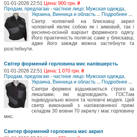
01-01-2026 22:51
Цена: 900 грн. ₴
Продам, предлагаю - частное лицо: Мужская одежда
,
Украина, Винница и область
...
Подробнее
...
Светр чоловічий на блискавці акрил
чоловічий являє собою як і зимовий, так і
весняно-осінній варіант форменого одягу.
Його практичність полягає саме у блискавці,
адже його завжди можна застебнути та
розстебнути.
Світер формений горловина мис напівшерсть
01-01-2026 22:51
Цена: 1 070 грн. ₴
Продам, предлагаю - частное лицо: Мужская одежда
,
Украина, Винница и область
...
Подробнее
...
Светри формені відшиваються строго за
лекалами, які відповідають ГОСТам
індивідуально жіночі та чоловічі моделі. Цей
светр виконаний з напіввовняної пряжі
складом 30 вовни 70 акрилу і має горловину
мис.
Свитер формений горловина мис акрил