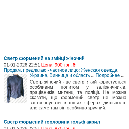
Светр формений на змійці жіночий
01-01-2026 22:51
Цена: 900 грн. ₴
Продам, предлагаю - частное лицо: Женская одежда
,
Украина, Винница и область
...
Подробнее
...
Светр жіночий - це светр, який користується
особливим попитом у залізничників,
працівників митниці та поліції. Не можна
сказати, що формений светр не можна
застосовувати в інших сферах діяльності,
але саме там він особливо зручний.
Светр формений горловина гольф акрил
01-01-2026 22:51
Цена: 870 грн. ₴