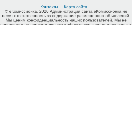
Контакты
Карта сайта
© еКомиссионка, 2026 Администрация сайта еКомиссионка не
несет ответственность за содержание размещенных объявлений.
Мы ценим конфиденциальность наших пользователей. Мы не
передаем и не продаем личную информацию зарегистрированных
пользователей еКомиссионка третьм лицам. Мы не отвечаем за
правила конфиденциальности сайтов на которые ссылается
еКомиссионка. На некоторых страницах нашего сайта
представлена реклама Google Adsense Advertising Network. Чтобы
узнать подробней о правилах конфиденциальности Google
нажмите тут
.
Детали объявления Продам: Замшевые туфли - Купить: Замшевые
туфли, Винница - Продажа: Женская обувь Винница - 699834.
-ukrainian