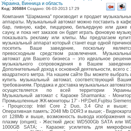
Украина, Винница и область
Код: 305884
Создано: 06-03-2013 17:29
Компания “Шарманка” производит и продает музыкальны
аппараты. Музыкальный автомат можно поставить в кафе
бар, пивную, кафе, пиццерию, бильярдную или даже 
сауну, и пока нет заказов он будет играть фоновую музыку
показывать рекламу или клипы. Мы предлагаем купит
музыкальный аппарат который станет еще одной причино
посетить Ваше заведение, поскольку являетс
превосходным средством развлечения. Музыкальны
автомат для Вашего бизнеса – это идеальное решени
музыкального сопровождения в Вашем заведении
Дополнительный доход к основной деятельности, всего с 
квадратного метра. На нашем сайте Вы можете выбрать 
купить музыкальный автомат, соответствующий Ваши
требованиям. Продажа и доставка музыкальных автомато
осуществляется по всей территории Украины
Музыкальный автомат c Караоке Sharmanka: - Монитор
Промышленные ЖК-мониторы 17’ - HP,Dell,Fujitsu Siemens
- Процессор: Intel Core 2 Duo, 3.4 Ghz и выше; 
Оперативная память: 2048 Mb DDR3 и выше; - Видеокарта
от 128Mb и выше, возможность вывода изображения н
плазму (опция); - Жесткий диск: WD500Gb SATA или W
1000GB SATA; - Караоке: усилитель для микрофона