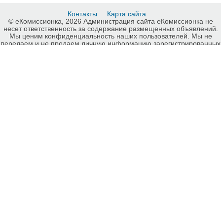
Контакты
Карта сайта
© еКомиссионка, 2026 Администрация сайта еКомиссионка не
несет ответственность за содержание размещенных объявлений.
Мы ценим конфиденциальность наших пользователей. Мы не
передаем и не продаем личную информацию зарегистрированных
пользователей еКомиссионка третьм лицам. Мы не отвечаем за
правила конфиденциальности сайтов на которые ссылается
еКомиссионка. На некоторых страницах нашего сайта
представлена реклама Google Adsense Advertising Network. Чтобы
узнать подробней о правилах конфиденциальности Google
нажмите тут
.
Детали объявления Продам: Дам деньги под залог - Купить: Дам
деньги под залог, Винница - Продажа: Продам прочее Винница -
248423.
-ukrainian