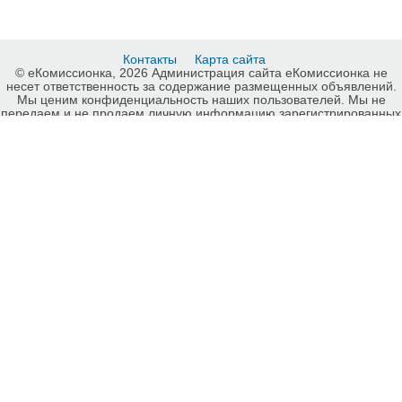
Контакты
Карта сайта
© еКомиссионка, 2026 Администрация сайта еКомиссионка не
несет ответственность за содержание размещенных объявлений.
Мы ценим конфиденциальность наших пользователей. Мы не
передаем и не продаем личную информацию зарегистрированных
пользователей еКомиссионка третьм лицам. Мы не отвечаем за
правила конфиденциальности сайтов на которые ссылается
еКомиссионка. На некоторых страницах нашего сайта
представлена реклама Google Adsense Advertising Network. Чтобы
узнать подробней о правилах конфиденциальности Google
нажмите тут
.
Детали объявления Продам: Продается земельный участок 7 га в
Херсонской области - Купить: Продается земельный участок 7 га в
Херсонской области, Винница - Продажа: Продам прочее Винница
- 235281.
-ukrainian