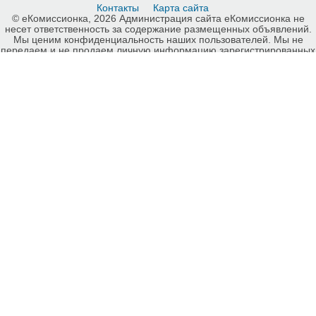
Контакты
Карта сайта
© еКомиссионка, 2026 Администрация сайта еКомиссионка не
несет ответственность за содержание размещенных объявлений.
Мы ценим конфиденциальность наших пользователей. Мы не
передаем и не продаем личную информацию зарегистрированных
пользователей еКомиссионка третьм лицам. Мы не отвечаем за
правила конфиденциальности сайтов на которые ссылается
еКомиссионка. На некоторых страницах нашего сайта
представлена реклама Google Adsense Advertising Network. Чтобы
узнать подробней о правилах конфиденциальности Google
нажмите тут
.
Интернет-комиссионка Женские сумки, аксессуары Винница.
Бесплатные объявления Женские сумки, аксессуары Винница.
Продажа Женские сумки, аксессуары Винница, купить Женские
сумки, аксессуары Винница, куплю б/у, продам б/у Винница,
бесплатные объявления Винница, еКомиссионка .
-ukrainian