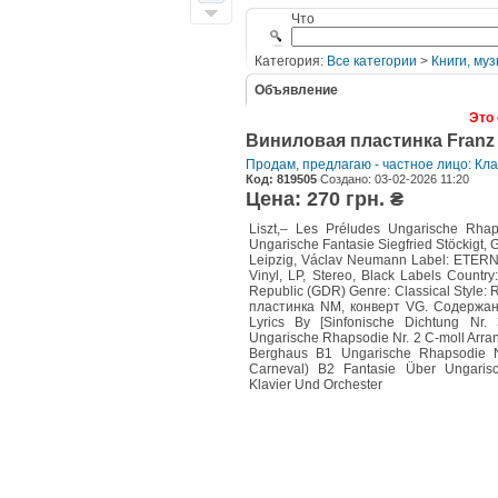
Что
Категория:
Все категории
>
Книги, муз
Объявление
Это 
Виниловая пластинка Franz 
Продам, предлагаю - частное лицо: Кл
Код: 819505
Создано: 03-02-2026 11:20
Цена: 270 грн. ₴
Liszt,– Les Préludes Ungarische Rha
Ungarische Fantasie Siegfried Stöckigt
Leipzig, Václav Neumann Label: ETERN
Vinyl, LP, Stereo, Black Labels Countr
Republic (GDR) Genre: Classical Style:
пластинка NM, конверт VG. Содержан
Lyrics By [Sinfonische Dichtung Nr.
Ungarische Rhapsodie Nr. 2 C-moll Arran
Berghaus B1 Ungarische Rhapsodie N
Carneval) B2 Fantasie Über Ungaris
Klavier Und Orchester