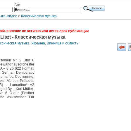
Где
ыка, видео
>
Классическая музыка
объявление не активно или истек срок публикации
Liszt - Классическая музыка
ассическая музыка
,
Украина, Винница и область
psodien Nr. 2 Und 6
, Gewandhausorchester
A – 8 26 022 Format:
y: German Democratic
 Romantic. Состояние:
ие: A1 Les Préludes
 3] – Lamartine* A2
ged By – Karl Müller-
r. 6 D-dur (Pesther
che Volksweisen Für