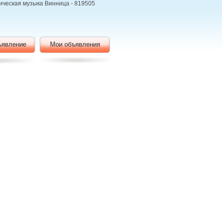
сическая музыка Винница - 819505
ъявление
Мои объявления