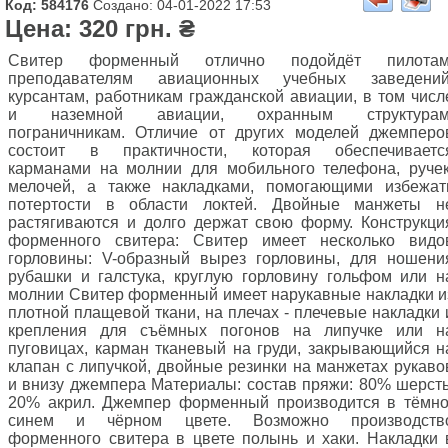
Код: 584176
Создано: 04-01-2022 17:53
Цена: 320 грн. ₴
Свитер форменный отлично подойдёт пилотам
преподавателям авиационных учебных заведений
курсантам, работникам гражданской авиации, в том числ
и наземной авиации, охранным структурам
пограничникам. Отличие от других моделей джемперо
состоит в практичности, которая обеспечиваетс
карманами на молнии для мобильного телефона, ручек
мелочей, а также накладками, помогающими избежат
потертости в области локтей. Двойные манжеты н
растягиваются и долго держат свою форму. Конструкци
форменного свитера: Свитер имеет несколько видо
горловины: V-образный вырез горловины, для ношени
рубашки и галстука, круглую горловину гольфом или н
молнии Свитер форменный имеет нарукавные накладки и
плотной плащевой ткани, на плечах - плечевые накладки 
крепления для съёмных погонов на липучке или н
пуговицах, карман тканевый на груди, закрывающийся н
клапан с липучкой, двойные резинки на манжетах рукаво
и внизу джемпера Материалы: состав пряжи: 80% шерсть
20% акрил. Джемпер форменный производится в тёмно
синем и чёрном цвете. Возможно производств
форменного свитера в цвете полынь и хаки. Накладки 