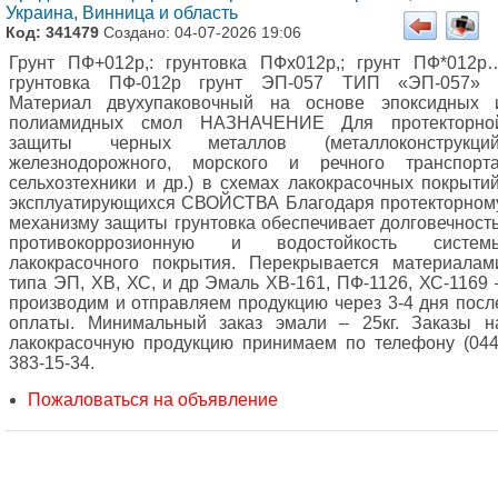
Украина, Винница и область
Код: 341479
Создано: 04-07-2026 19:06
Грунт ПФ+012р,: грунтовка ПФх012р,; грунт ПФ*012р
грунтовка ПФ-012р грунт ЭП-057 ТИП «ЭП-057» 
Материал двухупаковочный на основе эпоксидных 
полиамидных смол НАЗНАЧЕНИЕ Для протекторно
защиты черных металлов (металлоконструкций
железнодорожного, морского и речного транспорта
сельхозтехники и др.) в схемах лакокрасочных покрытий
эксплуатирующихся СВОЙСТВА Благодаря протекторном
механизму защиты грунтовка обеспечивает долговечность
противокоррозионную и водостойкость систем
лакокрасочного покрытия. Перекрывается материалам
типа ЭП, ХВ, ХС, и др Эмаль ХВ-161, ПФ-1126, ХС-1169 
производим и отправляем продукцию через 3-4 дня посл
оплаты. Минимальный заказ эмали – 25кг. Заказы н
лакокрасочную продукцию принимаем по телефону (044
383-15-34.
Пожаловаться на объявление