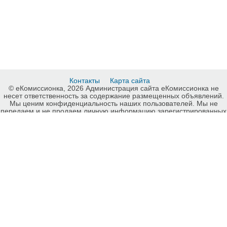
Контакты
Карта сайта
© еКомиссионка, 2026 Администрация сайта еКомиссионка не
несет ответственность за содержание размещенных объявлений.
Мы ценим конфиденциальность наших пользователей. Мы не
передаем и не продаем личную информацию зарегистрированных
пользователей еКомиссионка третьм лицам. Мы не отвечаем за
правила конфиденциальности сайтов на которые ссылается
еКомиссионка. На некоторых страницах нашего сайта
представлена реклама Google Adsense Advertising Network. Чтобы
узнать подробней о правилах конфиденциальности Google
нажмите тут
.
Детали объявления Продам: Грунт ПФ+012р,: грунтовка ПФх012р,;
грунт ПФ*012р…грунтовка ПФ-012р - Купить: Грунт ПФ+012р,:
грунтовка ПФх012р,; грунт ПФ*012р…грунтовка ПФ-012р , Винница
- Продажа: Лакокрасочные материалы Винница - 341479.
-ukrainian