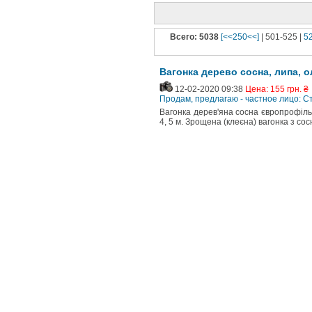
Всего: 5038
[<<250<<]
| 501-525 |
5
Вагонка дерево сосна, липа, 
12-02-2020 09:38
Цена: 155 грн. ₴
Продам, предлагаю - частное лицо: 
Вагонка дерев'яна сосна європрофіль 
4, 5 м. Зрощена (клеєна) вагонка з сос