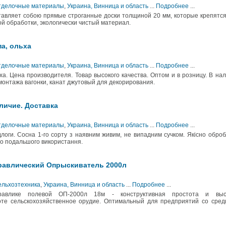
Отделочные материалы
,
Украина, Винница и область
...
Подробнее
...
тавляет собою прямые строганные доски толщиной 20 мм, которые крепятс
й обработки, экологически чистый материал.
па, ольха
Отделочные материалы
,
Украина, Винница и область
...
Подробнее
...
ха. Цена производителя. Товар высокого качества. Оптом и в розницу. В на
монтажа вагонки, канат джутовый для декорирования.
личие. Доставка
Отделочные материалы
,
Украина, Винница и область
...
Подробнее
...
логи. Сосна 1-го сорту з наявним живим, не випадним сучком. Якісно обро
до подальшого використання.
равлический Опрыскиватель 2000л
ельхозтехника
,
Украина, Винница и область
...
Подробнее
...
равлике полевой ОП-2000л 18м - конструктивная простота и выс
оте сельскохозяйственное орудие. Оптимальный для предприятий со сред