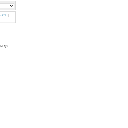
-750
|
 м до