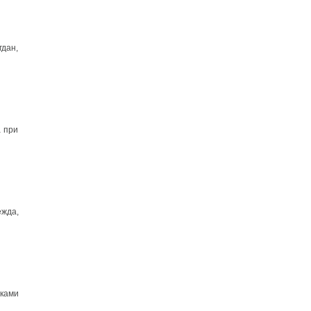
гдан,
а при
ежда,
иками