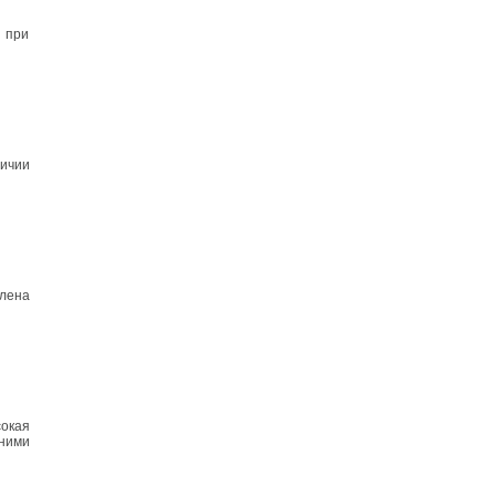
я при
личии
блена
окая
ними