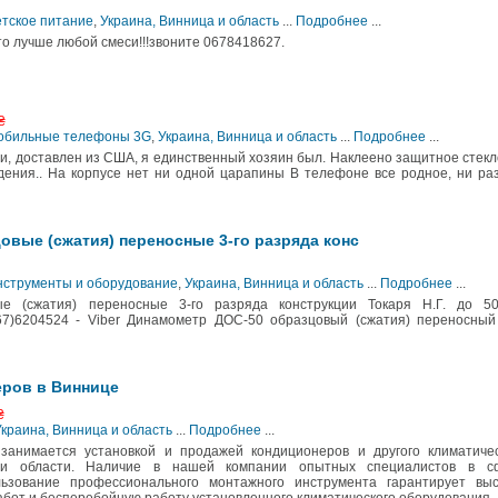
етское питание
,
Украина, Винница и область
...
Подробнее
...
это лучше любой смеси!!!звоните 0678418627.
₴
 Мобильные телефоны 3G
,
Украина, Винница и область
...
Подробнее
...
и, доставлен из США, я единственный хозяин был. Наклеено защитное стекл
дения.. На корпусе нет ни одной царапины В телефоне все родное, ни ра
овые (сжатия) переносные 3-го разряда конс
Инструменты и оборудование
,
Украина, Винница и область
...
Подробнее
...
е (сжатия) переносные 3-го разряда конструкции Токаря Н.Г. до 50
67)6204524 - Viber Динамометр ДОС-50 образцовый (сжатия) переносный
еров в Виннице
₴
Украина, Винница и область
...
Подробнее
...
занимается установкой и продажей кондиционеров и другого климатичес
 и области. Наличие в нашей компании опытных специалистов в с
льзование профессионального монтажного инструмента гарантирует выс