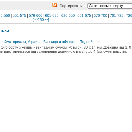
Сортировать по
26-550
|
551-575
|
576-600
|
601-625
|
626-650
|
651-675
|
676-700
|
701-725
|
726
[>>250>>]
ольха
Стройматериалы
,
Украина, Винница и область
...
Подробнее
...
1-го сорту з живим невипадним сучком. Розміри: 80 х 14 мм. Довжина від 2, 0
ни виготовляється під замовлення довжиною від 2, 5 до 4, 5м, сучки відсутні.