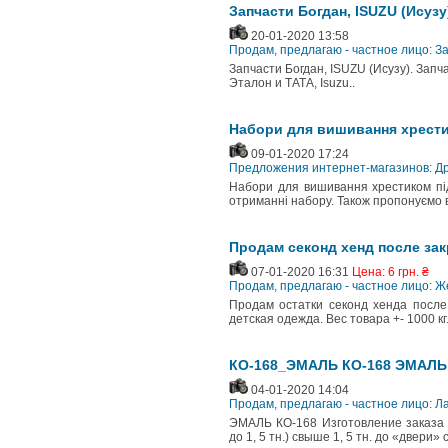
Запчасти Богдан, ISUZU (Исузу
20-01-2020 13:58
Продам, предлагаю - частное лицо: З
Запчасти Богдан, ISUZU (Исузу). Запч
Эталон и ТАТА, Isuzu..
Набори для вишивання хрест
09-01-2020 17:24
Предложения интернет-магазинов: Др
Набори для вишивання хрестиком під
отриманні набору. Також пропонуємо в
Продам секонд хенд после за
07-01-2020 16:31
Цена: 6 грн. ₴
Продам, предлагаю - частное лицо: 
Продам остатки секонд хенда после
детская одежда. Вес товара +- 1000 кг
КО-168_ЭМАЛЬ КО-168 ЭМАЛЬ 
04-01-2020 14:04
Продам, предлагаю - частное лицо: 
ЭМАЛЬ КО-168 Изготовление заказа К
до 1, 5 тн.) свыше 1, 5 тн. до «двер