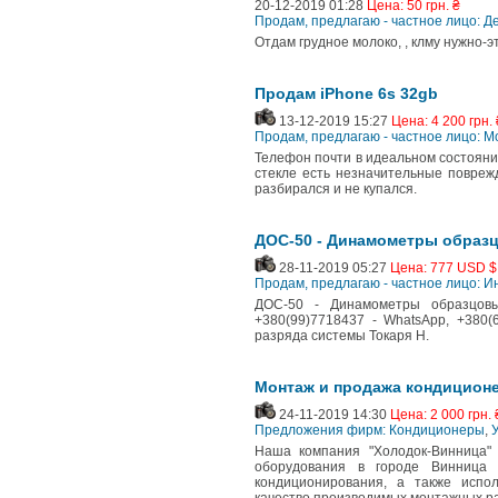
20-12-2019 01:28
Цена: 50 грн. ₴
Продам, предлагаю - частное лицо: Д
Отдам грудное молоко, , клму нужно-
Продам iPhone 6s 32gb
13-12-2019 15:27
Цена: 4 200 грн. 
Продам, предлагаю - частное лицо:
Телефон почти в идеальном состояни
стекле есть незначительные повреж
разбирался и не купался.
ДОС-50 - Динамометры образц
28-11-2019 05:27
Цена: 777 USD $
Продам, предлагаю - частное лицо: 
ДОС-50 - Динамометры образцовы
+380(99)7718437 - WhatsApp, +380(
разряда системы Токаря Н.
Монтаж и продажа кондицион
24-11-2019 14:30
Цена: 2 000 грн. 
Предложения фирм: Кондиционеры
,
Наша компания "Холодок-Винница" 
оборудования в городе Винница
кондиционирования, а также испо