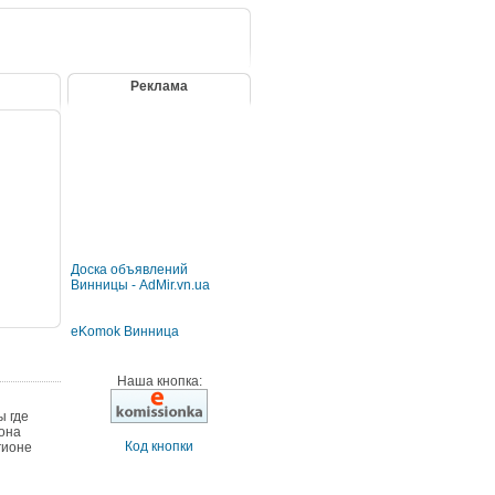
Реклама
и
Доска объявлений
Винницы - AdMir.vn.ua
eKomok Винница
Наша кнопка:
ы где
иона
Код кнопки
гионе