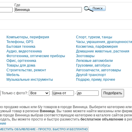
Где
Компьютеры, периферия
Cпорт, туризм, танцы
Телефоны, GPS
Часы, украшения, драгоценност
Бытовая техника
Косметика, парфюмерия
Аудио, видеотехника
Домашние животные, растения
Фототехника, оптические приборы
Зоотовары
Офис, оргтехника
Легковые автомобили
Товары для дома
Грузовики, автобусы
Строительство, ремонт
Автозапчасти, автотовары
Мебель
Другой транспорт
Музыкальные инструменты
Подарю, приму, прочее
Только с фото?:
-
 продаже новых или б/у товаров в городе Винница. Выберите категорию или
нужный товар в регионе
Винница
. Вы также можете найти магазины или фирм
в городе Винница выбрав соответствующую категорию в каталоге сайтов рег
продать, Вы можете просто и быстро разместить
бесплатное объявление
в ре
ение
МЕСТИТЬ ОБЪЯВЛЕНИЕ - ПРОСТО, БЫСТРО И БЕСПЛАТНО