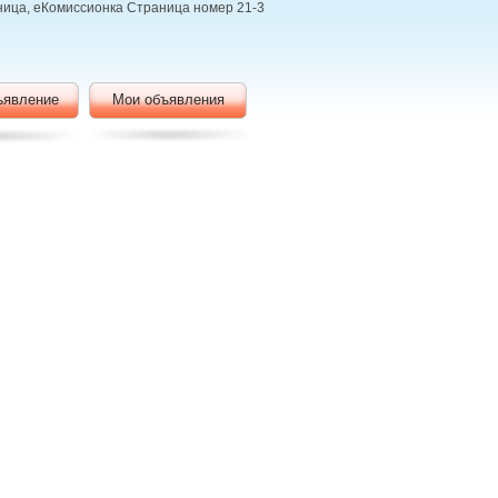
нница, еКомиссионка Страница номер 21-3
ъявление
Мои объявления