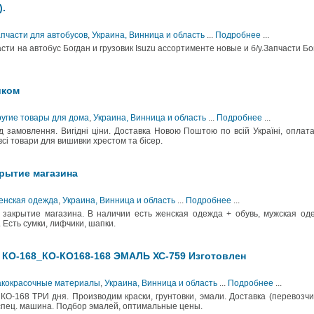
).
апчасти для автобусов
,
Украина, Винница и область
...
Подробнее
...
асти на автобус Богдан и грузовик Isuzu ассортименте новые и б/у.Запчасти Бо
иком
угие товары для дома
,
Украина, Винница и область
...
Подробнее
...
 замовлення. Вигідні ціни. Доставка Новою Поштою по всій Україні, оплат
сі товари для вишивки хрестом та бісер.
крытие магазина
Женская одежда
,
Украина, Винница и область
...
Подробнее
...
 закрытие магазина. В наличии есть женская одежда + обувь, мужская од
. Есть сумки, лифчики, шапки.
КО-168_КО-КО168-168 ЭМАЛЬ ХС-759 Изготовлен
Лакокрасочные материалы
,
Украина, Винница и область
...
Подробнее
...
О-168 ТРИ дня. Производим краски, грунтовки, эмали. Доставка (перевозч
и» спец. машина. Подбор эмалей, оптимальные цены.