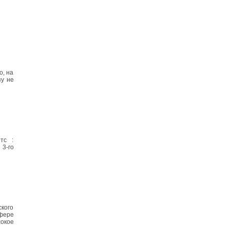
о, на
зу не
тс :
 3-го
кого
фере
окое