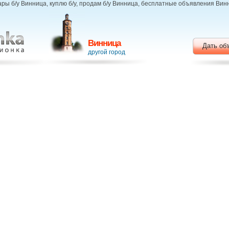
ары б/у Винница, куплю б/у, продам б/у Винница, бесплатные объявления Ви
Винница
Дать об
другой город