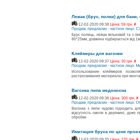
Лежак (брус, полки) для бани,
12-02-2020 09:38
Цена: 59 грн. ₴
Продам, предлагаю - частное лицо: 
Брус полиць, лежак вільховий та з ли
80*25мм, довжина підбирається від 1м
Кляймеры для вагонки
12-02-2020 09:37
Цена: 30 грн. ₴
Продам, предлагаю - частное лицо: Ме
Использование кляймеров позвол
растрескивания материала при монта
Вагонка липа медоносна
12-02-2020 09:36
Цена: 300 грн. ₴
Продам, предлагаю - частное лицо: 
Вагонка з липи чудово підходить для 
відсутність смоли в деревині, дуже 
обробки.
Имитация бруса по цене прои
12-02-2020 09:35
Цена: 235 грн. ₴