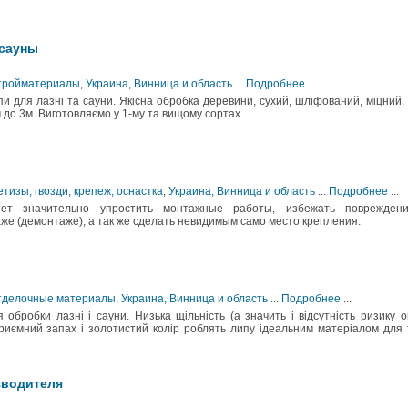
 сауны
Стройматериалы
,
Украина, Винница и область
...
Подробнее
...
пи для лазні та сауни. Якісна обробка деревини, сухий, шліфований, міцний.
 до 3м. Виготовляємо у 1-му та вищому сортах.
тизы, гвозди, крепеж, оснастка
,
Украина, Винница и область
...
Подробнее
...
яет значительно упростить монтажные работы, избежать поврежден
же (демонтаже), а так же сделать невидимым само место крепления.
Отделочные материалы
,
Украина, Винница и область
...
Подробнее
...
обробки лазні і сауни. Низька щільність (а значить і відсутність ризику оп
приємний запах і золотистий колір роблять липу ідеальним матеріалом для 
зводителя