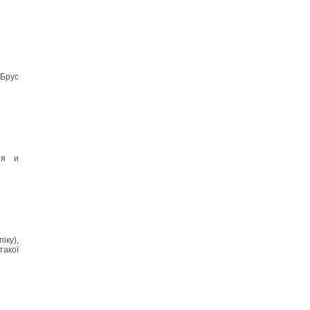
 Брус
ия и
іку),
такої